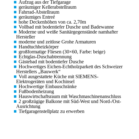
Aufzug aus der Tiefgarage
geräumiger Kellerabstellraum
Fahrrad-Abstellraum
geräumiges Entreé
hohe Deckenhöhen von ca. 2,70m
Vollbad mit bodentiefer Dusche und Badewanne
Moderne und weiße Sanitärgegenstände namhafter
Hersteller
moderne und zeitlose Grohe Armaturen
Handtuchheizkörper
großformatige Fliesen (30×60, Farbe: beige)
Echtglas-Duschabtrennung
Gästebad mit bodentiefer Dusche
Hochwertiges Eichen-Echtholzparkett des Schweizer
Herstellers „Bauwerk“
Voll ausgestattete Küche mit SIEMENS-
Elektrogeräten und Kochinsel
Hochwertige Einbauschränke
Fußbodenheizung
Hauswirtschaftsraum mit Waschmaschinenanschluss
2 großzügige Balkone mit Süd-West und Nord-/Ost-
Ausrichtung
Tiefgaragenstellplatz zu erwerben