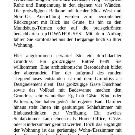
Ruhe und Entspannung in den eigenen vier Wänden.
Die großzügigen Balkone mit idealer Süd- West und
Nord-Ost Ausrichtung werden zum persönlichen
Rückzugsort mit Blick ins Grüne, bis hin zu den
Mundsburg-Türmen oder auf die preisgekrönten
benachbarten upTOWNHOUSES. Mit dem Aufzug
fahren Sie komfortabel aus der Tiefgarage hoch zu Ihrer
Wohnung.
Hier angekommen erwartet Sie ein durchdachter
Grundriss. Ein großzügiges Entreé heißt Sie
willkommen. Eine architektonische Besonderheit bildet
der abgerundete Flur, der aufgrund des runden
Treppenhauses entstanden ist und dem Grundriss als
Designelement dient. Das großzügige Gäste-Duschbad
sowie das Vollbad mit Badewanne machen den
Grundriss sehr wandelbar. Egal ob Gäste, Kind oder
Partner/in, Sie haben jede/r Ihr eigenes Bad. Darüber
hinaus steht Ihnen ein geräumiges Schlafzimmer mit
Einbauschränken zur Verfügung. Ein zweites
Schlafzimmer kann ebenso als Home Office, Gäste-
oder Kinderzimmer genutzt werden. Doch das Highlight
der Wohnung ist das geräumige Wohn-/Esszimmer mit