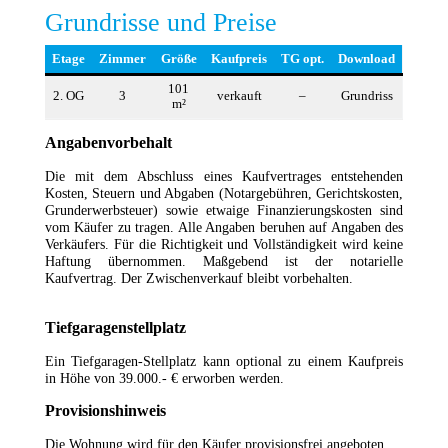
Grundrisse und Preise
Etage
Zimmer
Größe
Kaufpreis
TG opt.
Download
101
2. OG
3
verkauft
–
Grundriss
m²
Angabenvorbehalt
Die mit dem Abschluss eines Kaufvertrages entstehenden
Kosten, Steuern und Abgaben (Notargebühren, Gerichtskosten,
Grunderwerbsteuer) sowie etwaige Finanzierungskosten sind
vom Käufer zu tragen. Alle Angaben beruhen auf Angaben des
Verkäufers. Für die Richtigkeit und Vollständigkeit wird keine
Haftung übernommen. Maßgebend ist der notarielle
Kaufvertrag. Der Zwischenverkauf bleibt vorbehalten.
Tiefgaragenstellplatz
Ein Tiefgaragen-Stellplatz kann optional zu einem Kaufpreis
in Höhe von 39.000.-­ € erworben werden.
Provisionshinweis
Die Wohnung wird für den Käufer provisionsfrei angeboten.