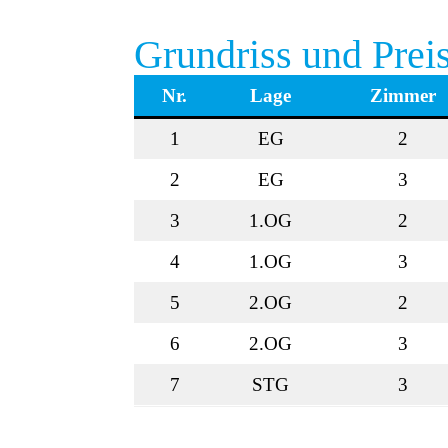
Grundriss und Prei
Nr.
Lage
Zimmer
1
EG
2
2
EG
3
3
1.OG
2
4
1.OG
3
5
2.OG
2
6
2.OG
3
7
STG
3