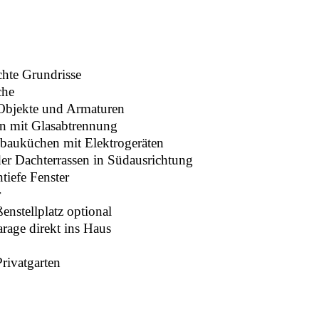
chte Grundrisse
iche
-Objekte und Armaturen
n mit Glasabtrennung
nbauküchen mit Elektrogeräten
der Dachterrassen in Südausrichtung
ntiefe Fenster
r
enstellplatz optional
arage direkt ins Haus
ivatgarten