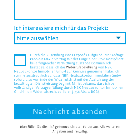
Ich interessiere mich für das Projekt:
Durch die Zusendung eines Exposés aufgrund Ihrer Anfrage
kann ein Maklervertrag mit der Folge einer Provisionspflicht
bei erfolgreicher Vermittlung zustande kommen. Ich
bestätige, dass ich die
Widerrufsbelehrung
von NBK
Neubaukontor Immobilien GmbH zur Kenntnis genommen habe. Ich
stimme ausdrücklich zu, dass NBK Neubaukontor Immobilien GmbH
sofort, also vor Ende der Widerrufsfrist mit der Ausführung der
beauftragten Dienstleistung beginnt. Mir ist bekannt, dass ich bei
vollständiger Vertragserfüllung durch NBK Neubaukontor Immobilien
GmbH mein Widerrufsrecht verliere (§ 356 Abs. 4 BGB).
Bitte füllen Sie die mit * gekennzeichneten Felder aus. Alle weiteren
Angaben sind freiwillig.