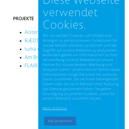
verwendet
PROJEKTE
Cookies.
Alsterdorfer Straße
Wir verwenden Cookies, um Inhalte und
RÆDS Altona
Anzeigen zu personalisieren, Funktionen für
soziale Medien anbieten zu können und die
luma ottensen
Zugriffe auf unsere Webseite zu analysieren.
Außerdem geben wir Informationen zu ihrer
Am Bronzehügel
Verwendung unserer Webseite an unsere
FLAIR Eilbek
Partner für soziale Medien, Werbung und
Analysen weiter. Unsere Partner führen diese
Informationen möglicherweise mit weiteren
Daten zusammen, die sie ihnen bereitgestellt
haben oder die sie im Rahmen ihrer Nutzung
der Dienste gesammelt haben. Sie geben
Einwilligung zu unseren Cookies, wenn Sie
unsere Webseite weiterhin nutzen.
Mehr erfahren
© 2026 NEUBAUKONTOR
Alle akzeptieren