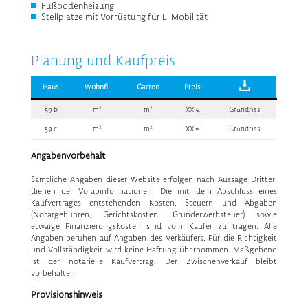
Fußbodenheizung
Stellplätze mit Vorrüstung für E-Mobilität
Planung und Kaufpreis
Haus
Wohnfl.
Garten
Preis
2
2
59 b
m
m
XX €
Grundriss
2
2
59 c
m
m
XX €
Grundriss
Angabenvorbehalt
Sämtliche Angaben dieser Website erfolgen nach Aussage Dritter,
dienen der Vorabinformationen. Die mit dem Abschluss eines
Kaufvertrages entstehenden Kosten, Steuern und Abgaben
(Notargebühren, Gerichtskosten, Grunderwerbsteuer) sowie
etwaige Finanzierungskosten sind vom Käufer zu tragen. Alle
Angaben beruhen auf Angaben des Verkäufers. Für die Richtigkeit
und Vollständigkeit wird keine Haftung übernommen. Maßgebend
ist der notarielle Kaufvertrag. Der Zwischenverkauf bleibt
vorbehalten.
Provisionshinweis