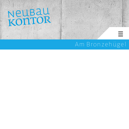
☰
Am Bronzehügel