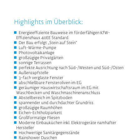
Highlights im Überblick:
Energieeffiziente Bauweise im förderfähigen KfW-
Effizienzhaus 40EE Standard
Der Bau erfolgt „Stein auf Stein“
Luft-Wärme-Pumpe
Photovoltaikanlage
großzügige Privatgärten
sonnige Terrassen
perfekte Ausrichtung nach Süd-/Westen und Süd-/Osten
Außenzapfstelle
3-fach verglaste Fenster
abschließbare Fensteroliven im EG
geräumiger Hauswirtschaftsraum im EG mit
Waschbecken und Waschmaschinenanschluss
Abstellbereich im Spitzboden
spannender und durchdachter Grundriss
großzügige Raumhöhen
Eichen-Echtholzparkett
Großformatige Fliesen
Moderne Einbauküchen inkl. Elektrogeräte namhafter
Hersteller
Hochwertige Sanitärgegenstände
Rainshower Duschen