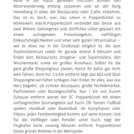
Ruhe in der Natur genießen möchten, können den
Alsterwanderweg entlang spazieren und an der Burg
Henneberg in eines der Restaurants oder Cafés einkehren.
Das ist es doch, was das Leben in Poppenbüttel so
lebenswert macht.Poppenbüttel verbindet das beste aus
zwei Welten: Geborgenes und dörfliches Leben gepaart mit
einem aufregenden Freizeitangebot, vielfältigen
Einkaufsmöglichkeiten und einer sehr guten Infrastruktur –
wie es eben nur in der Großstadt möglich ist. Bis zum
Stadtteilzentrum radelt Ihr gerade einmal 8 Minuten und
findet dort Restaurants, Drogerie- und Supermärkte, den
Wochenmarkt sowie ein großes Ärztehaus. Solltet Ihr die
ganz große Shoppingtour planen, müsst ihr dafür gar nicht
weit fahren, denn nur 2,9 km entfernt liegt das AEZ und lässt
Shoppingherzen höher schlagen. Hier findet Ihr alles, was das
Herz begehrt, ob schicke Boutiquen, große Technikmärkte,
Parfümerien oder Bastelgeschäfte. Nur 1 km von Eurem
Zuhause entfernt wartet der SC Poppenbüttel mit einem
umfangreichen Sportangebot auf Euch: Ob Tanzen, Fußball
spielen, Handball oder Basketball, ob Kampfsport oder
Pilates, jedes Familienmitglied kommt auf seine Kosten. Und
für die Vielflieger oder Pendler unter Euch, liegt der
Flughafen keine zwanzig Minuten entfernt. Poppenbüttel
bietet grünes Wohnen in der Metropole.